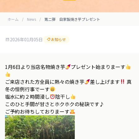
ホーム
/
News
/
第二弾 自家製焼き芋プレゼント
2026年01月05日
お知らせ
1月6日より当店名物焼き芋
プレゼント始まりまーす
ご来店された方全員に熱々の焼き芋
差し上げます
真
冬の恒例行事でーす
塩水に約２時間浸し
陰干し
このひと手間が甘さとホクホクの秘訣です♪
ご予約お待ちしておりまーす