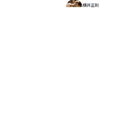
横井正則
Salon 遊 スタイリスト
元気なビカクシダ