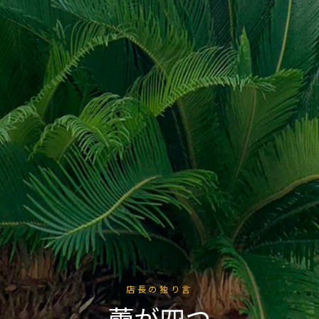
店長の独り言
蕾が四つ