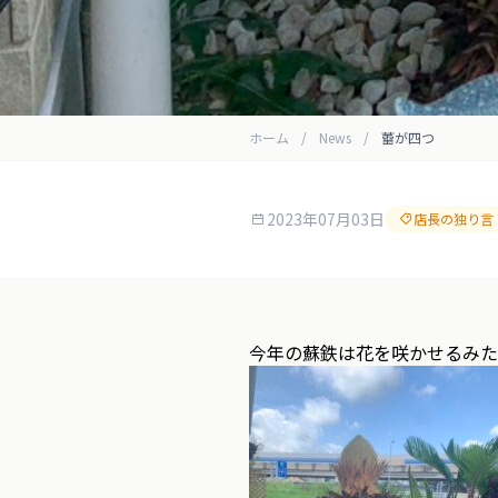
ホーム
/
News
/
蕾が四つ
2023年07月03日
店長の独り言
今年の蘇鉄は花を咲かせるみた