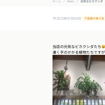
ホーム
/
News
/
元気なビカクシダ
2023年07月03日
店長の独り言
当店の元気なビカクシダたち
凄く手のかかる植物たちですが