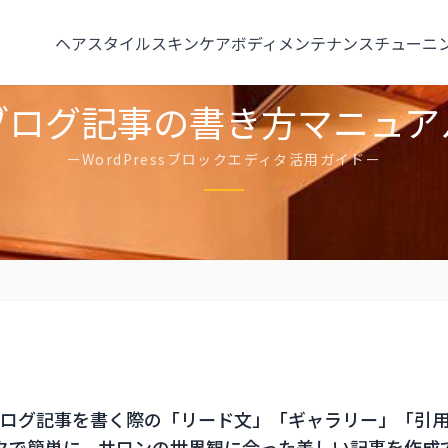
ヘアスタイル
スキンケア
ボディメンテナンス
チューニ
MANUAL
ブログ記事の書き方マニュア
ーWordPressブロックエディタ活用ガイドー
のブログ記事を書く際の「リード文」「ギャラリー」「引
ディタで簡単に、サロンの世界観に合った美しい記事を作成