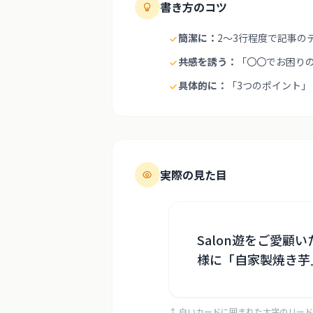
書き方のコツ
簡潔に：
2〜3行程度で記事の
共感を誘う：
「〇〇でお困り
具体的に：
「3つのポイント
実際の見た目
Salon遊をご愛
様に「自家製焼き芋
↑ 白いカードに囲まれた太字のリー