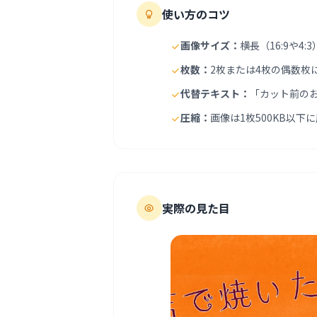
使い方のコツ
画像サイズ：
横長（16:9や
枚数：
2枚または4枚の偶数枚
代替テキスト：
「カット前の
圧縮：
画像は1枚500KB以
実際の見た目