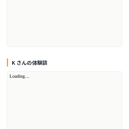
K さんの体験談