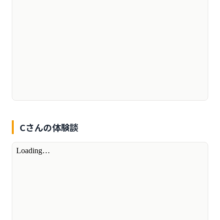
Cさんの体験談