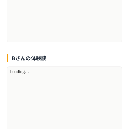
Bさんの体験談