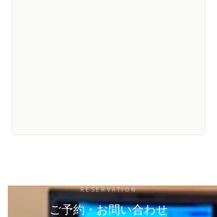
RESERVATION
ご予約・お問い合わせ