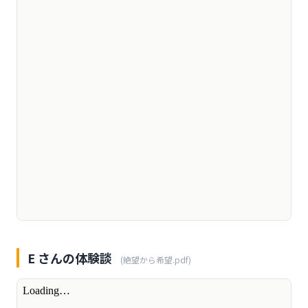
E さんの体験談
(絶望から希望.pdf)