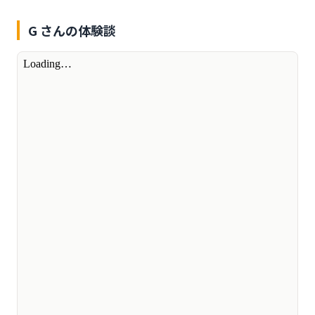
G さんの体験談