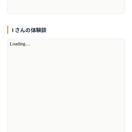
I さんの体験談