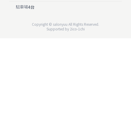
駐車場
4台
Copyright ©
salonyuu
All Rights Reserved.
Supported by
2ico-1chi